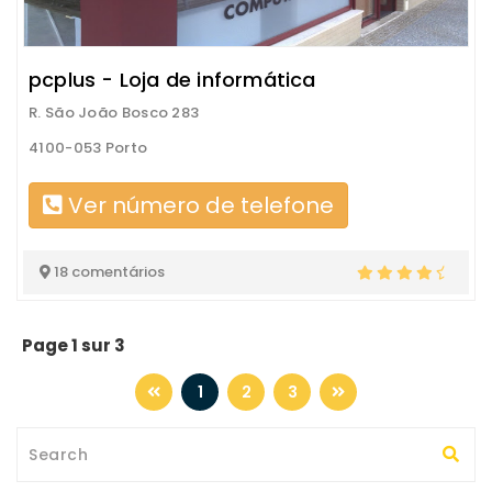
pcplus - Loja de informática
R. São João Bosco 283
4100-053 Porto
Ver número de telefone
18 comentários
Page 1 sur 3
1
2
3