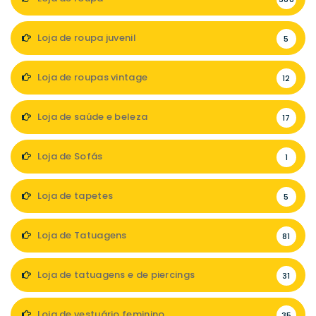
Loja de roupa juvenil
5
Loja de roupas vintage
12
Loja de saúde e beleza
17
Loja de Sofás
1
Loja de tapetes
5
Loja de Tatuagens
81
Loja de tatuagens e de piercings
31
Loja de vestuário feminino
35