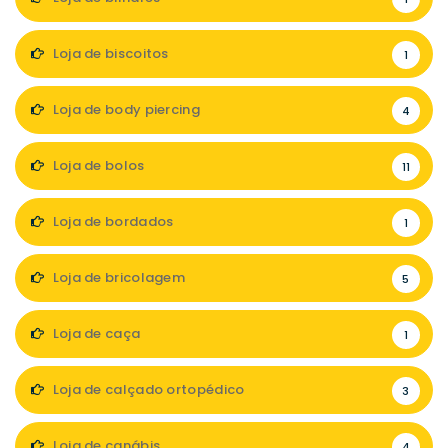
Loja de biscoitos
1
Loja de body piercing
4
Loja de bolos
11
Loja de bordados
1
Loja de bricolagem
5
Loja de caça
1
Loja de calçado ortopédico
3
Loja de canábis
4