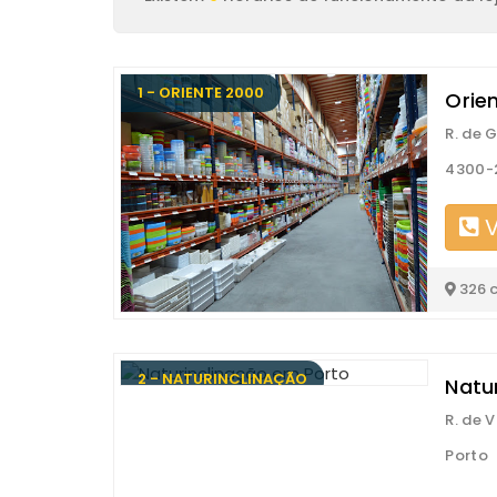
1 - ORIENTE 2000
Orie
R. de G
4300-
V
326 
2 - NATURINCLINAÇÃO
Natu
R. de 
Porto