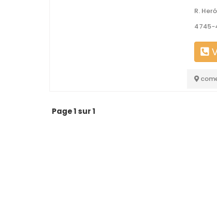
R. Her
4745-
V
come
Page 1 sur 1