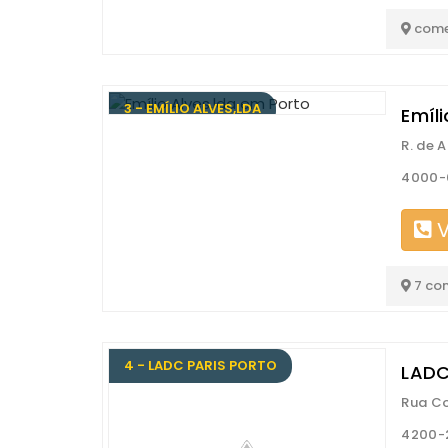
come
3 - EMÍLIO ALVES,LDA
Emíli
R. de 
4000-
V
7 co
4 - LADC PARIS PORTO
LADC
Rua Co
4200-