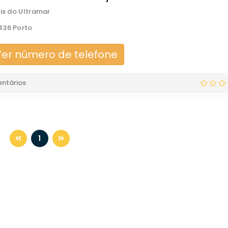
óis do Ultramar
436 Porto
er número de telefone
ntários
1