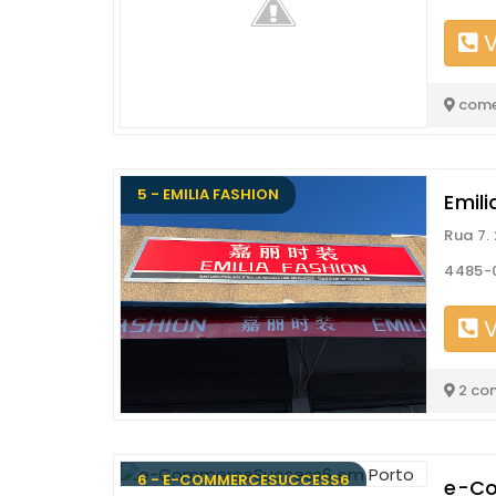
V
come
5 - EMILIA FASHION
Emili
Rua 7.
4485-
V
2 co
6 - E-COMMERCESUCCESS6
e-Co