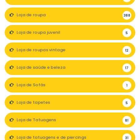
Loja de roupa
388
Loja de roupa juvenil
5
Loja de roupas vintage
12
Loja de saúde e beleza
17
Loja de Sofás
1
Loja de tapetes
5
Loja de Tatuagens
81
Loja de tatuagens e de piercings
31