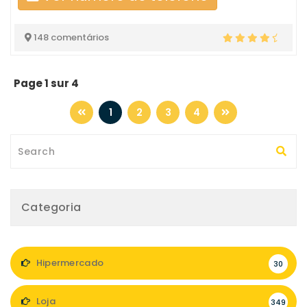
148 comentários
Page 1 sur 4
1
2
3
4
Categoria
Hipermercado
30
Loja
349