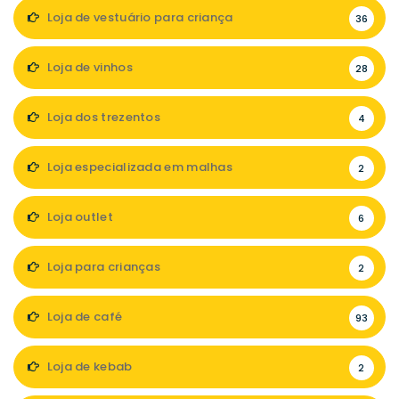
Loja de vestuário para criança
36
Loja de vinhos
28
Loja dos trezentos
4
Loja especializada em malhas
2
Loja outlet
6
Loja para crianças
2
Loja de café
93
Loja de kebab
2