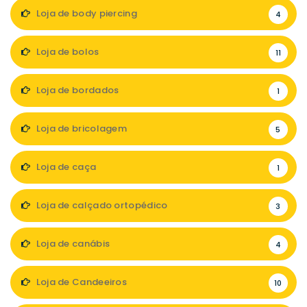
Loja de body piercing
4
Loja de bolos
11
Loja de bordados
1
Loja de bricolagem
5
Loja de caça
1
Loja de calçado ortopédico
3
Loja de canábis
4
Loja de Candeeiros
10