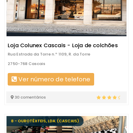
Loja Colunex Cascais - Loja de colchões
Rua Estrada da Torre n.º 1109, R. da Torre
2750-768 Cascais
Ver número de telefone
30 comentários
8 - OUROTÊXTEIS, LDA. (CASCAIS)