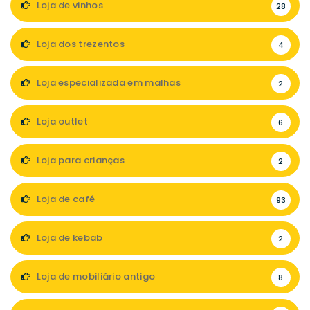
Loja de vinhos
28
Loja dos trezentos
4
Loja especializada em malhas
2
Loja outlet
6
Loja para crianças
2
Loja de café
93
Loja de kebab
2
Loja de mobiliário antigo
8