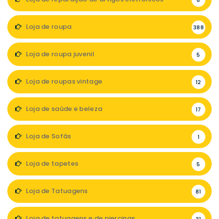
6
Loja de roupa
388
Loja de roupa juvenil
5
Loja de roupas vintage
12
Loja de saúde e beleza
17
Loja de Sofás
1
Loja de tapetes
5
Loja de Tatuagens
81
Loja de tatuagens e de piercings