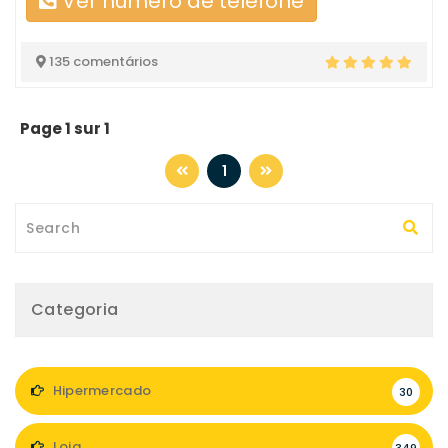
Ver número de telefone
135 comentários
Page 1 sur 1
1
Categoria
Hipermercado
30
Loja