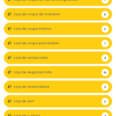
1
Loja de roupa de trabalho
6
Loja de roupa interior
2
Loja de roupa para bebés
7
Loja de sanduíches
4
Loja de segunda mão
16
Loja de sobremesas
3
Loja de surf
2
Loja de t-shirts