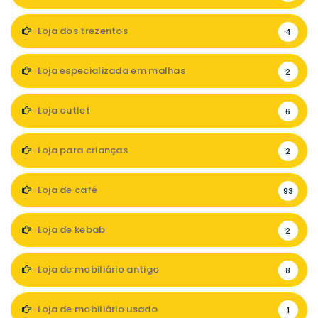
Loja dos trezentos
4
Loja especializada em malhas
2
Loja outlet
6
Loja para crianças
2
Loja de café
93
Loja de kebab
2
Loja de mobiliário antigo
8
Loja de mobiliário usado
1