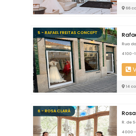
66 c
5 - RAFAEL FREITAS CONCEPT
Rafa
Rua da
4100-1
V
14 c
6 - ROSA CLARÁ
Rosa
R. de 
4000-