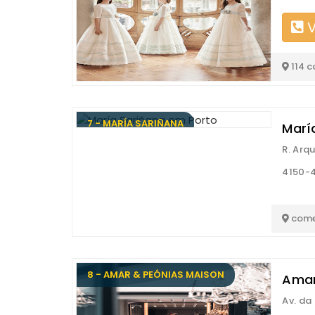
V
114 
7 - MARÍA SARIÑANA
Marí
R. Arq
4150-4
come
8 - AMAR & PEÓNIAS MAISON
Amar
Av. da