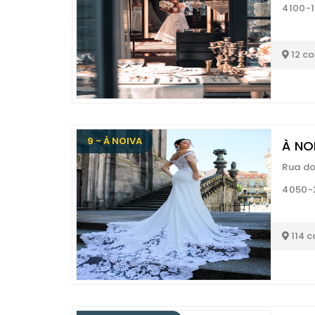
4100-1
12 c
9 - À NOIVA
À NO
Rua do
4050-
114 