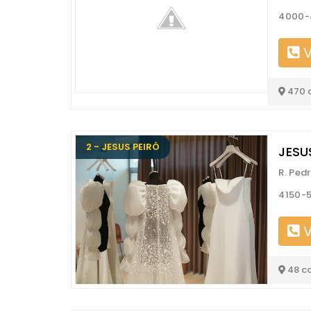
4000-
V
470 
2 - JESUS PEIRÓ
JESU
R. Ped
4150-5
V
48 c