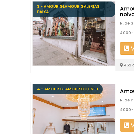
3 - AMOUR GLAMOUR GALERIAS
Amou
BAIXA
noiv
R. de 
4000-
V
452 
4 - AMOUR GLAMOUR COLISEU
Amou
R. de 
4000-
V