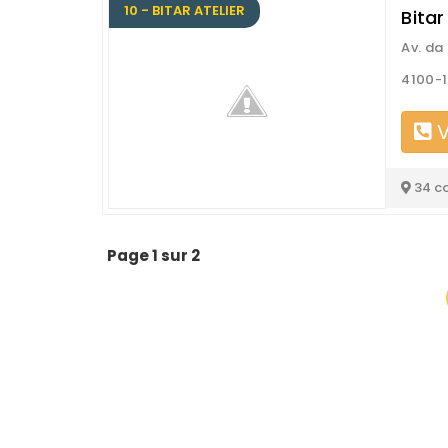
10 - BITAR ATELIER
Bitar
Av. da 
4100-1
V
34 c
Page 1 sur 2