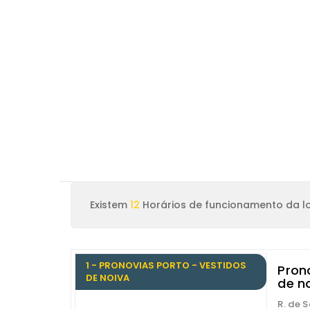
Existem
12
Horários de funcionamento da lo
1 - PRONOVIAS PORTO - VESTIDOS
Pron
DE NOIVA
de n
R. de 