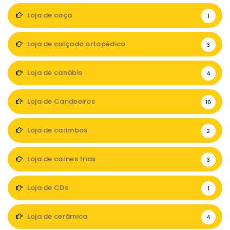
Loja de caça
1
Loja de calçado ortopédico
3
Loja de canábis
4
Loja de Candeeiros
10
Loja de carimbos
2
Loja de carnes frias
3
Loja de CDs
1
Loja de cerâmica
4