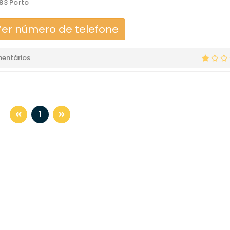
83 Porto
er número de telefone
mentários
1