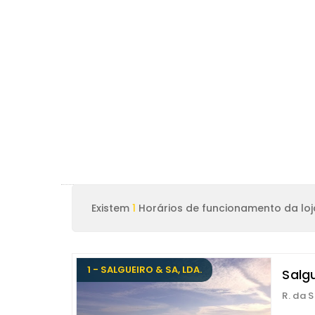
Existem
1
Horários de funcionamento da loj
1 - SALGUEIRO & SA, LDA.
Salgu
R. da S