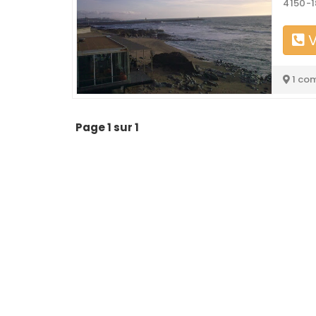
4150-1
V
1 co
Page 1 sur 1