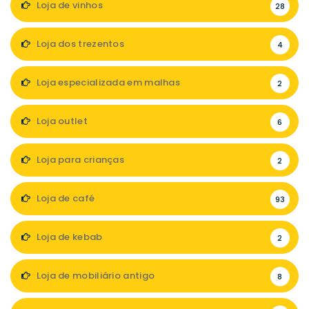
Loja de vinhos
28
Loja dos trezentos
4
Loja especializada em malhas
2
Loja outlet
6
Loja para crianças
2
Loja de café
93
Loja de kebab
2
Loja de mobiliário antigo
8