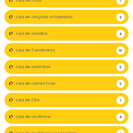
Loja de caça
1
Loja de calçado ortopédico
3
Loja de canábis
4
Loja de Candeeiros
10
Loja de carimbos
2
Loja de carnes frias
3
Loja de CDs
1
Loja de cerâmica
4