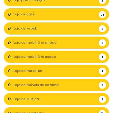
Loja para crianças
2
Loja de café
93
Loja de kebab
2
Loja de mobiliário antigo
8
Loja de mobiliário usado
1
Loja de modelos
1
Loja de móveis de cozinha
7
Loja de Música
3