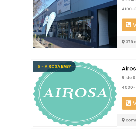
4100-3
V
378 
5 - AIROSA BABY
Airo
R. de 
4000-
V
come