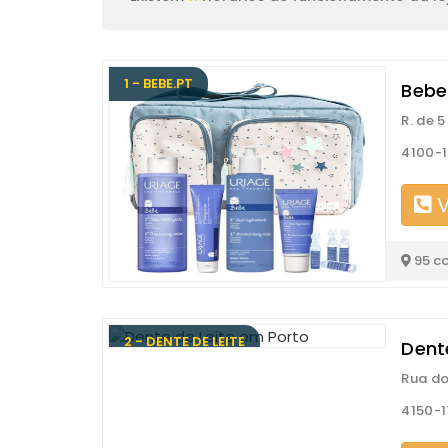
1 - BEBE.PT
Bebe
R. de 
4100-1
V
95 c
2 - DENTE DE LEITE
Dent
Rua do
4150-1