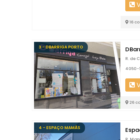
V
16 c
3 - DBARRIGA PORTO
DBar
R. de 
4050-1
V
26 c
4 - ESPAÇO MAMÃS
Espa
R. Man