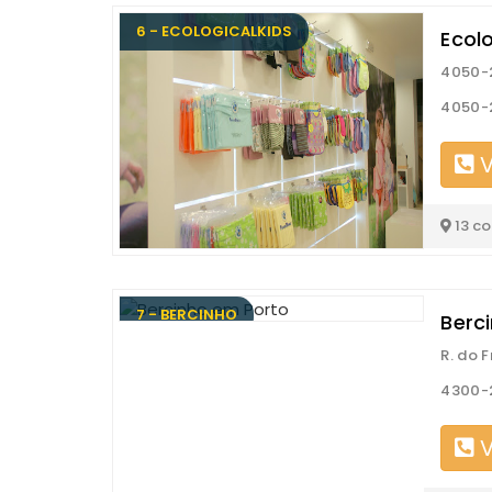
6 - ECOLOGICALKIDS
Ecolo
4050-2
4050-2
V
13 c
7 - BERCINHO
Berc
R. do F
4300-2
V