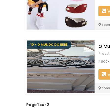
V
1 co
10 - O MUNDO DO BEBÉ
O Mu
R. de 
4000-
V
come
Page 1 sur 2