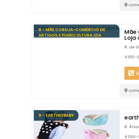
come
8 - MÃE CORUJA-COMÉRCIO DE
Mãe 
ARTIGOS E PUERICULTURA LDA
Loja
R. de 
4150-0
V
come
9 - EARTHLYBABY
eart
R. Álv
4200-1