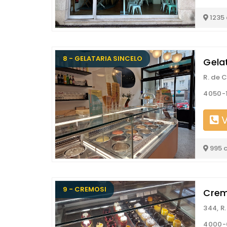
1235
8 - GELATARIA SINCELO
Gelat
R. de 
4050-1
V
995 
9 - CREMOSI
Crem
344, R
4000-