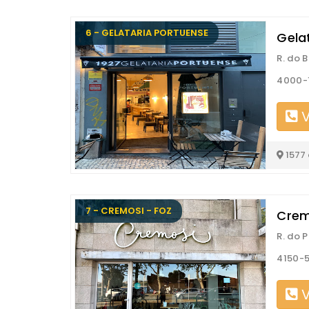
6 - GELATARIA PORTUENSE
Gela
R. do 
4000-1
V
1577
7 - CREMOSI - FOZ
Crem
R. do 
4150-5
V