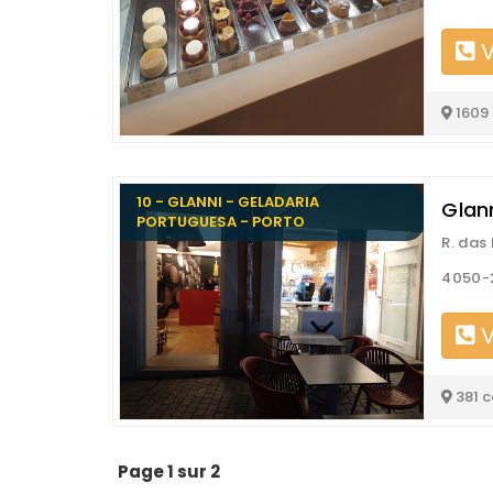
V
1609
10 - GLANNI - GELADARIA
Glan
PORTUGUESA - PORTO
R. das
4050-
V
381 
Page 1 sur 2