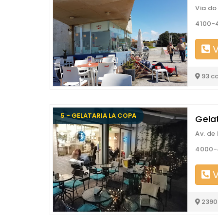
Via do
4100-4
V
93 c
5 - GELATARIA LA COPA
Gela
Av. de
4000-
V
2390