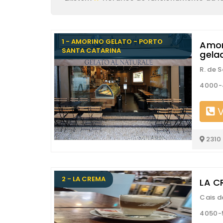
1 - AMORINO GELATO - PORTO
Amor
SANTA CATARINA
gela
R. de 
4000-
V
2310
2 - LA CREMA
LA C
Cais d
4050-