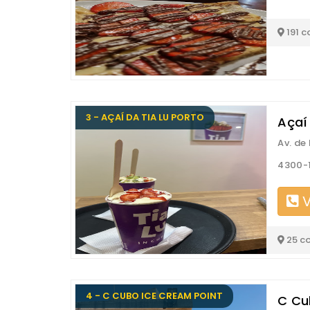
191 c
3 - AÇAÍ DA TIA LU PORTO
Açaí 
Av. de
4300-1
V
25 c
4 - C CUBO ICE CREAM POINT
C Cu