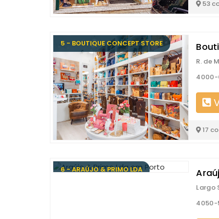
53 c
5 - BOUTIQUE CONCEPT STORE
Bout
R. de 
4000-
V
17 c
6 - ARAÚJO & PRIMO LDA
Araú
Largo
4050-