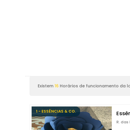
Existem
16
Horários de funcionamento da lo
1 - ESSÊNCIAS & CO.
Essê
R. das