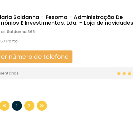
laria Saldanha - Fesoma - Administração De
imónios E Investimentos, Lda. - Loja de novidade
Mal. Saldanha 365
57 Porto
er número de telefone
mentários
1
2