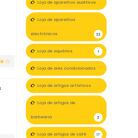
e
Loja de aparelhos auditivos
7
Loja de aparelhos
electrónicos
22
Loja de aquários
1
Loja de ares condicionados
1
Loja de artigos artísticos
s
5
Loja de artigos de
barbearia
2
Loja de artigos de café
17