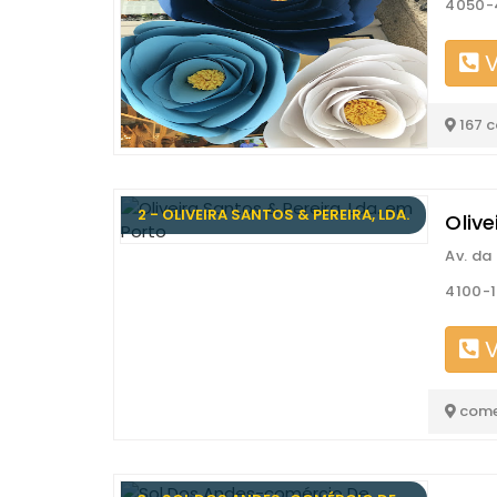
4050-4
V
167 
2 - OLIVEIRA SANTOS & PEREIRA, LDA.
Olive
Av. da
4100-1
V
come