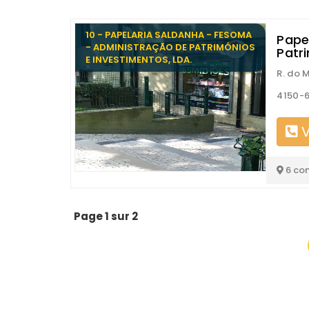
10 - PAPELARIA SALDANHA - FESOMA
Pape
- ADMINISTRAÇÃO DE PATRIMÓNIOS
Patr
E INVESTIMENTOS, LDA.
R. do 
4150-6
V
6 co
Page 1 sur 2