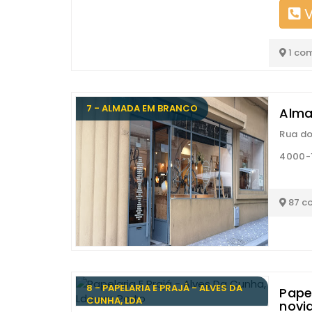
V
1 co
7 - ALMADA EM BRANCO
Alma
Rua do
4000-1
87 c
8 - PAPELARIA E PRAJÁ - ALVES DA
Papel
CUNHA, LDA
novi