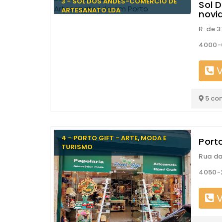
3 - SOL DOS ANDES-COMÉRCIO DE
Sol 
ARTESANATO LDA
novi
R. de 3
4000-
V
5 co
4 - PORTO GIFT - ARTE, MODA E
Port
TURISMO
Rua da
4050-2
V