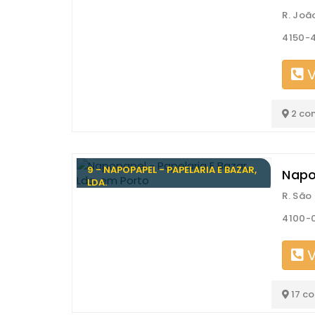
R. Joã
4150-4
V
2 co
9 - NAPOPAPEL - PAPELARIA E BAZAR,
Napo
LDA.
R. São
4100-0
V
17 c