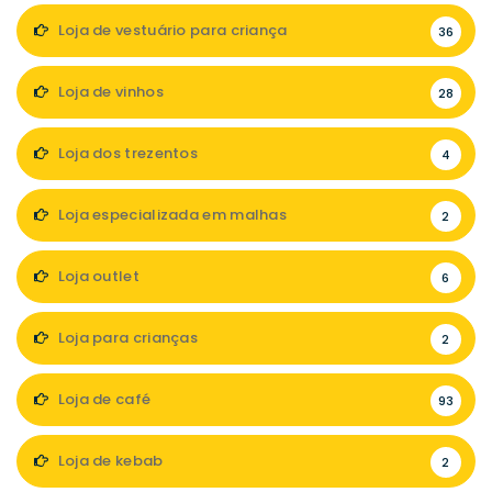
Loja de vestuário para criança
36
Loja de vinhos
28
Loja dos trezentos
4
Loja especializada em malhas
2
Loja outlet
6
Loja para crianças
2
Loja de café
93
Loja de kebab
2