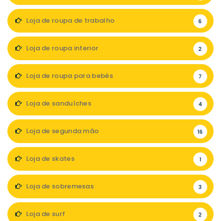
Loja de roupa de trabalho
6
Loja de roupa interior
2
Loja de roupa para bebés
7
Loja de sanduíches
4
Loja de segunda mão
16
Loja de skates
1
Loja de sobremesas
3
Loja de surf
2