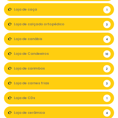
Loja de caça
1
Loja de calçado ortopédico
3
Loja de canábis
4
Loja de Candeeiros
10
Loja de carimbos
2
Loja de carnes frias
3
Loja de CDs
1
Loja de cerâmica
4