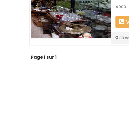
4000-
V
38 c
Page 1 sur 1