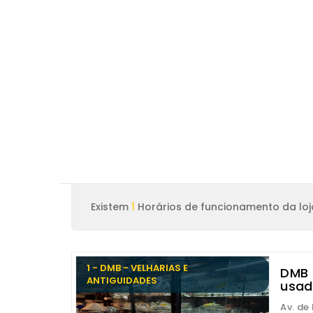
Existem
1
Horários de funcionamento da loj
1 - DMB - VELHARIAS E
DMB -
ANTIGUIDADES
usad
Av. de