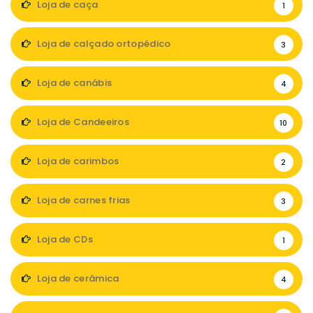
Loja de caça
1
Loja de calçado ortopédico
3
Loja de canábis
4
Loja de Candeeiros
10
Loja de carimbos
2
Loja de carnes frias
3
Loja de CDs
1
Loja de cerâmica
4