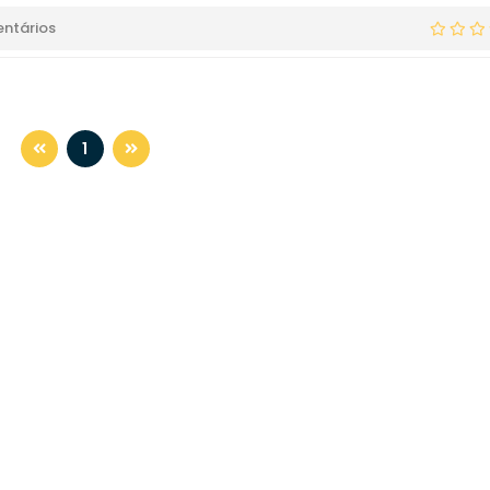
ntários
1