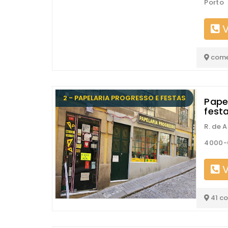
Porto
V
come
2 - PAPELARIA PROGRESSO E FESTAS
Pape
fest
R. de 
4000-
V
41 c