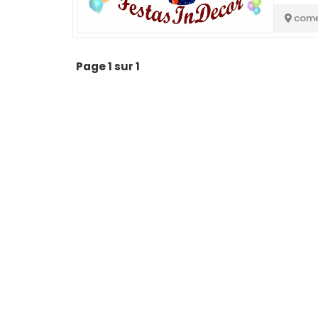
come
Page 1 sur 1