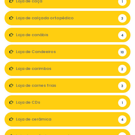
Loja de caça
1
Loja de calçado ortopédico
3
Loja de canábis
4
Loja de Candeeiros
10
Loja de carimbos
2
Loja de carnes frias
3
Loja de CDs
1
Loja de cerâmica
4