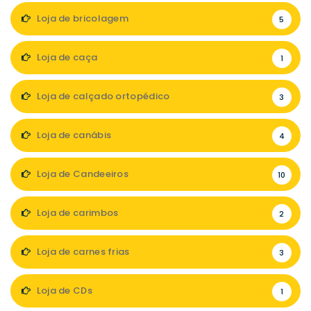
Loja de bricolagem
5
Loja de caça
1
Loja de calçado ortopédico
3
Loja de canábis
4
Loja de Candeeiros
10
Loja de carimbos
2
Loja de carnes frias
3
Loja de CDs
1