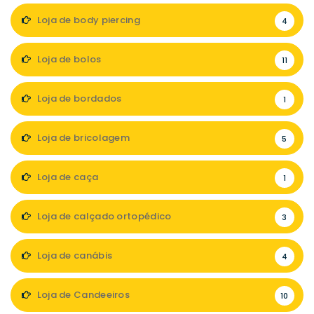
Loja de body piercing
4
Loja de bolos
11
Loja de bordados
1
Loja de bricolagem
5
Loja de caça
1
Loja de calçado ortopédico
3
Loja de canábis
4
Loja de Candeeiros
10