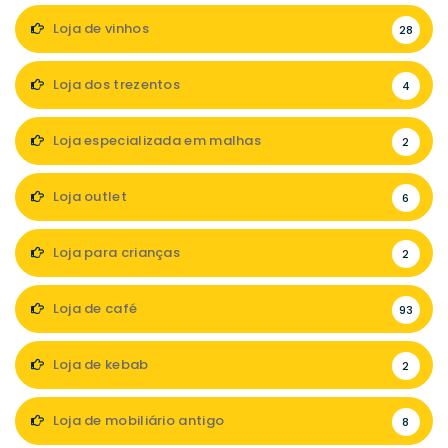
Loja de vinhos
28
Loja dos trezentos
4
Loja especializada em malhas
2
Loja outlet
6
Loja para crianças
2
Loja de café
93
Loja de kebab
2
Loja de mobiliário antigo
8