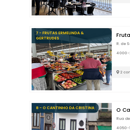
7 - FRUTAS ERMELINDA &
Frut
GERTRUDES
R. de 
4000-
2 co
8 - O CANTINHO DA CRISTINA
O Ca
Rua de
4050-1