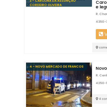
3 - CAROLINA DA ASSUNÇÃO
Caro
CORDEIRO OLIVEIRA
e le
R. Cha
4350-
V
come
4 - NOVO MERCADO DE FRANCOS
Novo
R. Cen
4250-1
4 co