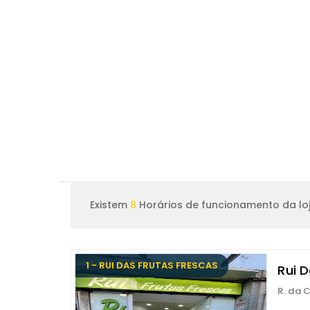
Existem
8
Horários de funcionamento da loj
1 - RUI DAS FRUTAS FRESCAS
Rui D
R. da 