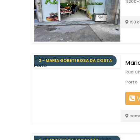
4200-1
193 
2 - MARIA GORETI ROSA DA COSTA
Mari
Rua Ch
Porto
V
come