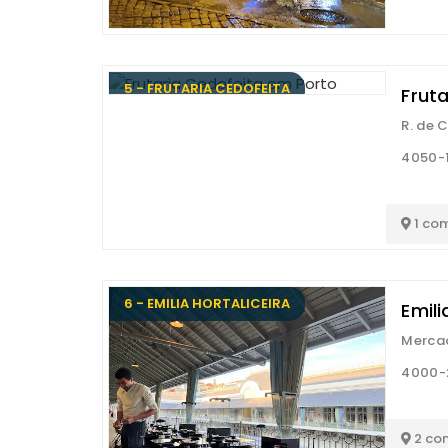
5 - FRUTARIA CEDOFEITA
Fruta
R. de 
4050-1
1 co
6 - EMILIA HORTALICEIRA
Emili
Mercad
4000-
2 co