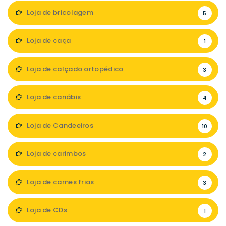
Loja de bricolagem
5
Loja de caça
1
Loja de calçado ortopédico
3
Loja de canábis
4
Loja de Candeeiros
10
Loja de carimbos
2
Loja de carnes frias
3
Loja de CDs
1