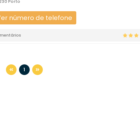
230 Porto
er número de telefone
omentários
1