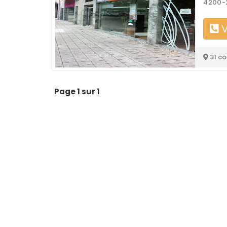
4200-
V
31 c
Page 1 sur 1