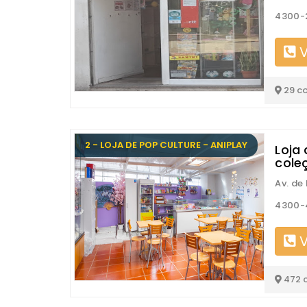
4300-
V
29 c
2 - LOJA DE POP CULTURE - ANIPLAY
Loja 
cole
Av. de
4300-
V
472 