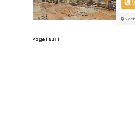
V
3 co
Page 1 sur 1