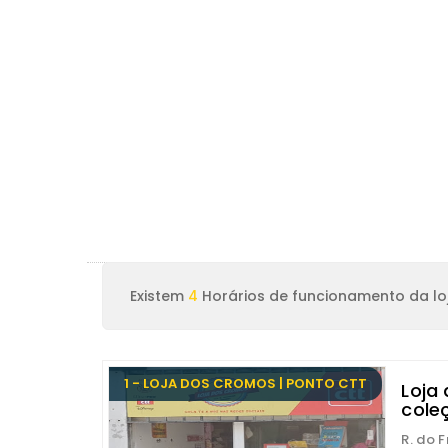
Existem
4
Horários de funcionamento da lo
1 - LOJA DOS CROMOS | PONTO CTT
Loja
cole
R. do F