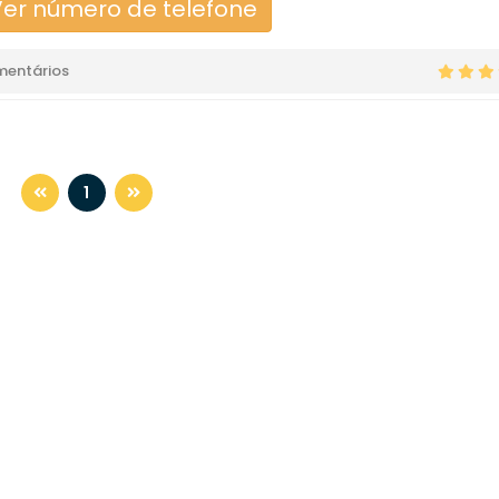
er número de telefone
mentários
1