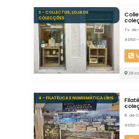
3 - COLLECTUS, LOJA DE
Colle
COLECÇÕES
cole
Tv. de
4050-1
V
29 c
4 - FILATÉLICA E NUMISMÁTICA LÍRIS
Filat
cole
R. de 
4050-1