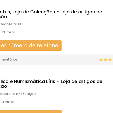
ctus, Loja de Colecções - Loja de artigos de
ção
 Cedofeita 8D
83 Porto
er número de telefone
omentários
élica e Numismática Líris - Loja de artigos de
ção
Cedofeita nº451 loja 8
81 Porto