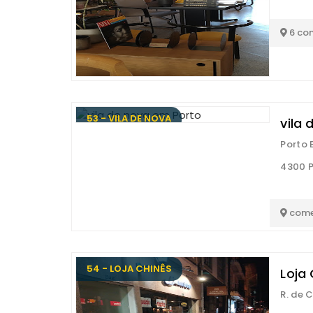
6 co
53 - VILA DE NOVA
vila
Porto 
4300 
come
54 - LOJA CHINÊS
Loja 
R. de 