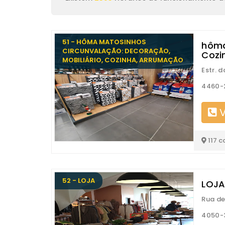
51 - HÔMA MATOSINHOS
hôma
CIRCUNVALAÇÃO: DECORAÇÃO,
Cozi
MOBILIÁRIO, COZINHA, ARRUMAÇÃO
Estr. 
4460-
V
117 c
52 - LOJA
LOJA
Rua d
4050-