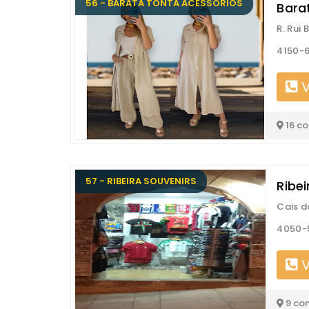
56 - BARATA TONTA ACESSÓRIOS
Bara
R. Rui
4150-6
V
16 c
57 - RIBEIRA SOUVENIRS
Ribe
Cais da
4050-5
V
9 co