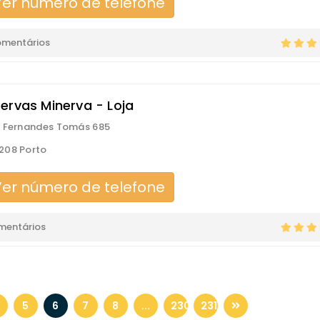
er número de telefone
omentários
ervas Minerva - Loja
 Fernandes Tomás 685
208 Porto
er número de telefone
mentários
5
6
7
8
...
230
231