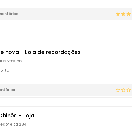
mentários
 de nova - Loja de recordações
Bus Station
Porto
ntários
Chinês - Loja
Cedofeita 294