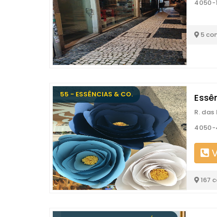
4050-1
5 co
55 - ESSÊNCIAS & CO.
Essê
R. das
4050-4
V
167 