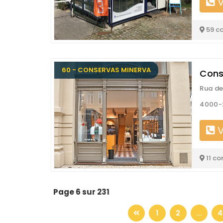
V
59 c
60 - CONSERVAS MINERVA
Cons
Rua de
4000-
V
11 co
Page 6 sur 231
1
2
...
4