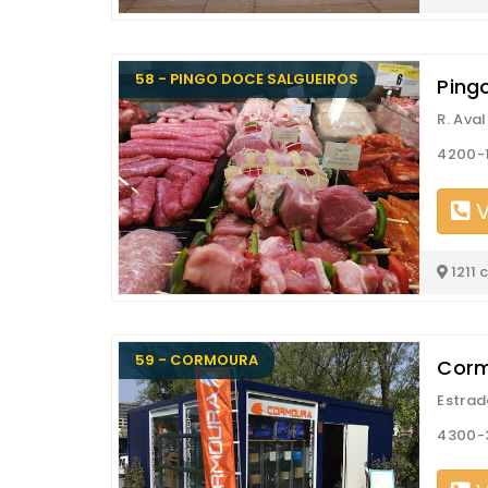
58 - PINGO DOCE SALGUEIROS
Ping
R. Ava
4200-1
V
1211 
59 - CORMOURA
Corm
Estrad
4300-3