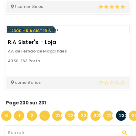
1 comentários
2300 - R.A SISTER'S
R.A Sister's - Loja
Av. de Fernão de Magalhães
4350-163 Porto
comentários
Page 230 sur 231
1
2
...
225
226
227
228
229
230
2