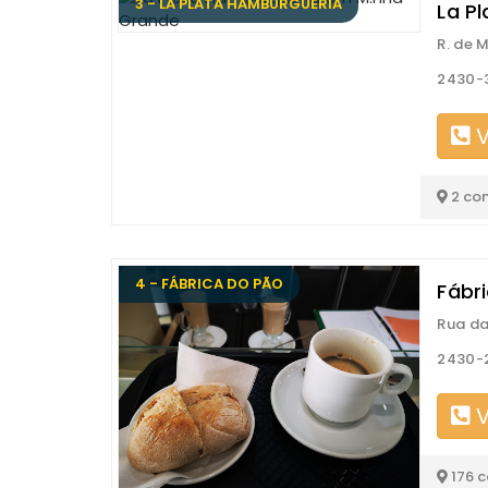
3 - LA PLATA HAMBÚRGUERIA
La P
R. de
2430-
V
2 co
4 - FÁBRICA DO PÃO
Fábr
Rua da
2430-
V
176 