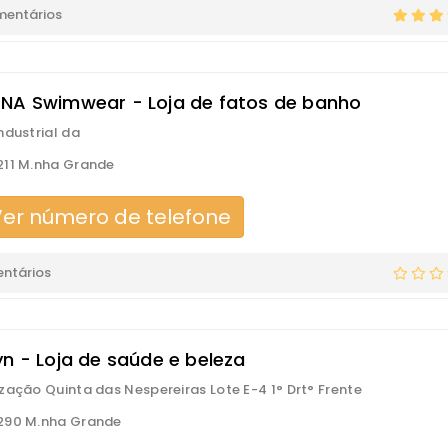
mentários
NA Swimwear - Loja de fatos de banho
ndustrial da
11 M.nha Grande
er número de telefone
ntários
yn - Loja de saúde e beleza
zação Quinta das Nespereiras Lote E-4 1° Drt° Frente
290 M.nha Grande