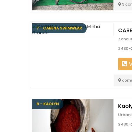
9 co
7 - CABENA SWIMWEAR
CABE
Zona I
2430-2
V
come
8 - KAOLYN
Kaol
Urbani
2430-