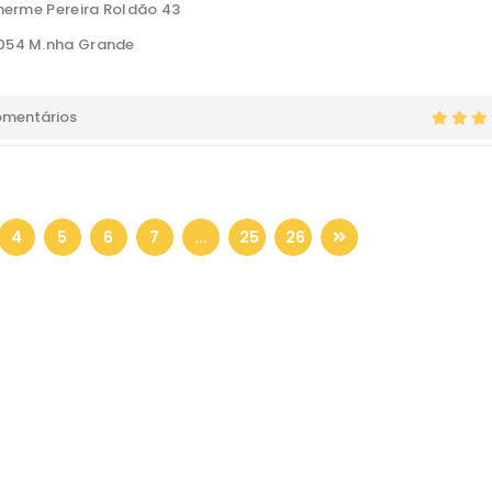
lherme Pereira Roldão 43
054 M.nha Grande
omentários
4
5
6
7
...
25
26