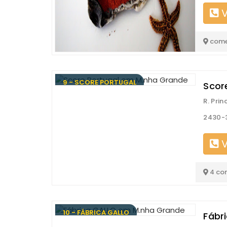
V
come
9 - SCORE PORTUGAL
Score
R. Prin
2430-
V
4 co
10 - FÁBRICA GALLO
Fábr