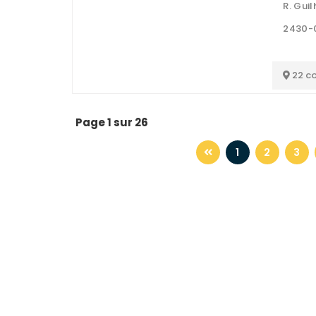
R. Gui
2430-
22 c
Page 1 sur 26
1
2
3