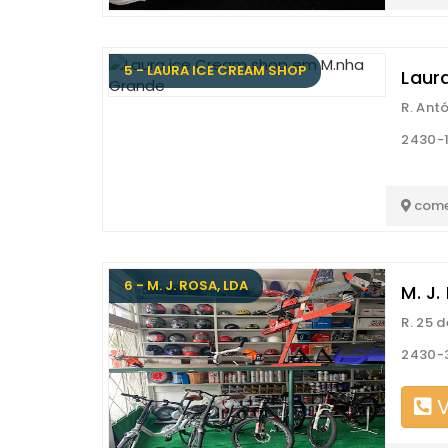
5 - LAURA ICE CREAM SHOP
Laur
R. Ant
2430-
come
6 - M. J. ROSA, LDA
M. J.
R. 25 d
2430-
V