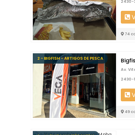
2430-
V
74 c
2 - BIGFISH - ARTIGOS DE PESCA
Bigfi
Av. Vit
2430-
V
49 c