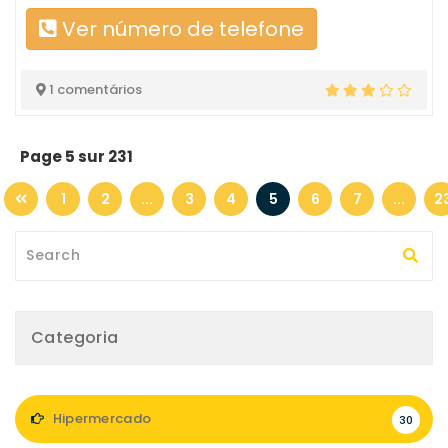
Ver número de telefone
1 comentários
Page 5 sur 231
1
2
...
3
4
5
6
7
...
2
Categoria
Hipermercado
30