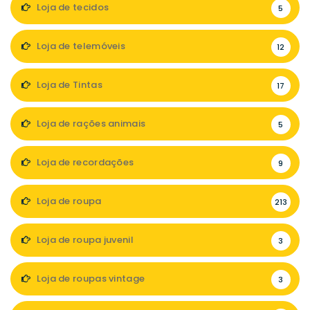
Loja de tecidos
5
Loja de telemóveis
12
Loja de Tintas
17
Loja de rações animais
5
Loja de recordações
9
Loja de roupa
213
Loja de roupa juvenil
3
Loja de roupas vintage
3