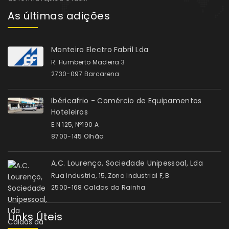
As últimas adições
Monteiro Electro Fabril Lda
R. Humberto Madeira 3
2730-097 Barcarena
Ibéricafrio - Comércio de Equipamentos
Hoteleiros
E.N 125, Nº190 A
8700-145 Olhão
A.C. Lourenço, Sociedade Unipessoal, Lda
Rua Industria, 15, Zona Industrial F, B
2500-168 Caldas da Rainha
Links Úteis