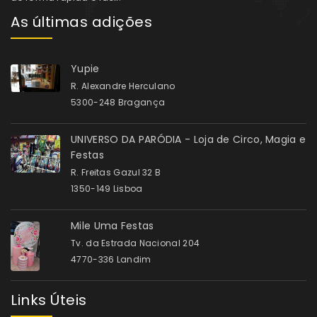
As últimas adições
Yupie
R. Alexandre Herculano
5300-248 Bragança
UNIVERSO DA PARÓDIA - Loja de Circo, Magia e
Festas
R. Freitas Gazul 32 B
1350-149 Lisboa
Mile Uma Festas
Tv. da Estrada Nacional 204
4770-336 Landim
Links Úteis