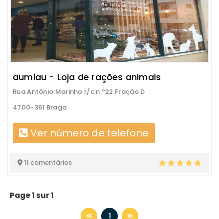
aumiau - Loja de rações animais
Rua António Marinho r/c n.º22 Fração D
4700-361 Braga
Ver número de telefone
11 comentários
Page 1 sur 1
1