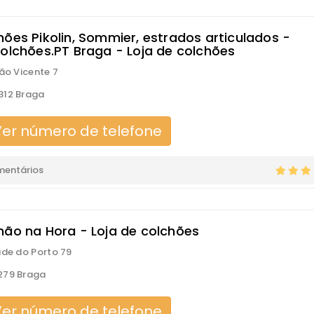
hões Pikolin, Sommier, estrados articulados -
Colchões.PT Braga - Loja de colchões
São Vicente 7
312 Braga
er número de telefone
mentários
hão na Hora - Loja de colchões
ade do Porto 79
279 Braga
er número de telefone