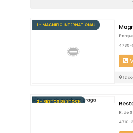
1 - MAGNIFIC INTERNATIONAL
Magni
Parque
4730-
V
12 c
2 - RESTOS DE STOCK
Rest
R. de 
4710-