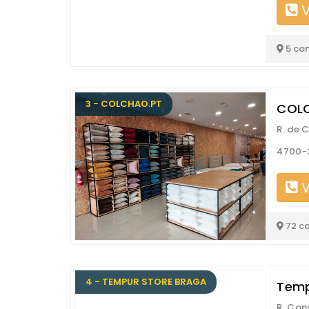
V
5 co
3 - COLCHAO.PT
COLC
R. de 
4700-
V
72 c
4 - TEMPUR STORE BRAGA
Temp
R. Con