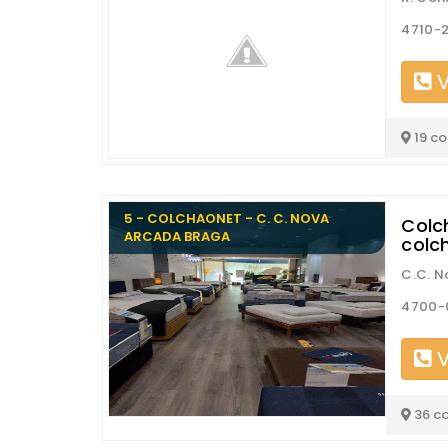
4710-
V
19 c
5 - COLCHAONET - C. C. NOVA
Colc
ARCADA BRAGA
colc
C.C. N
4700-
V
36 c