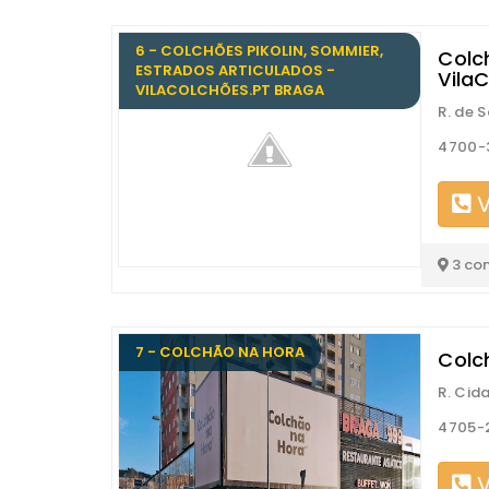
6 - COLCHÕES PIKOLIN, SOMMIER,
Colc
ESTRADOS ARTICULADOS -
Vila
VILACOLCHÕES.PT BRAGA
R. de 
4700-
V
3 co
7 - COLCHÃO NA HORA
Colc
R. Cid
4705-
V