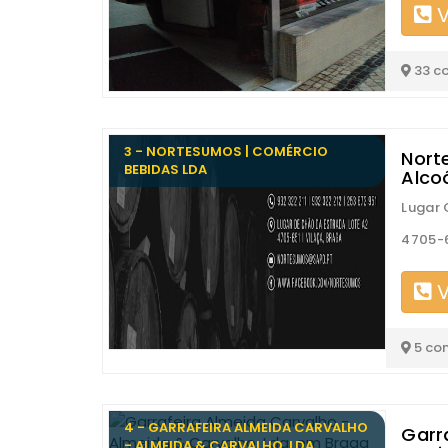
V
33 c
3 - NORTESUMOS | COMÉRCIO
Nort
BEBIDAS LDA
Alco
Lugar 
4705-
V
5 co
4 - GARRAFEIRA ALMEIDA CARVALHO
Garr
- ALMEIDA & CARVALHO, LDA.