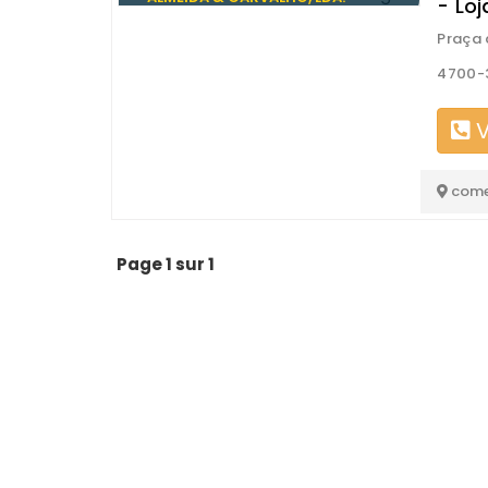
- Lo
Praça 
4700-
V
come
Page 1 sur 1