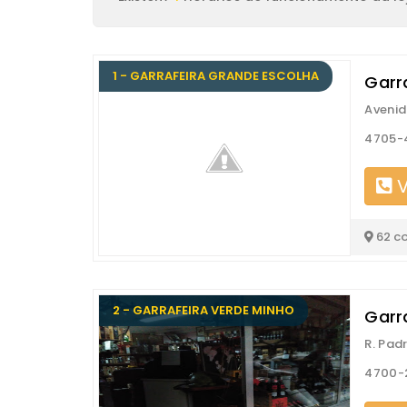
1 - GARRAFEIRA GRANDE ESCOLHA
Garr
Avenid
4705-
V
62 c
2 - GARRAFEIRA VERDE MINHO
Garr
R. Pad
4700-