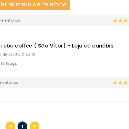
er número de telefone
omentários
n cbd coffee ( São Vítor) - Loja de canábis
a de Santa Cruz 15
16 Braga
mentários
1