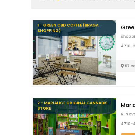
1 - GREEN CBD COFFEE (BRAGA
Gree
SHOPPING)
shoppi
4710-
97 c
2 - MARIALICE ORIGINAL CANNABIS
Maria
STORE
R. Nov
4710-