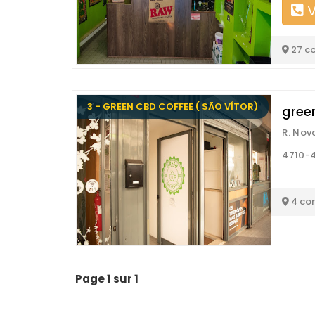
V
27 c
3 - GREEN CBD COFFEE ( SÃO VÍTOR)
gree
R. Nov
4710-4
4 co
Page 1 sur 1