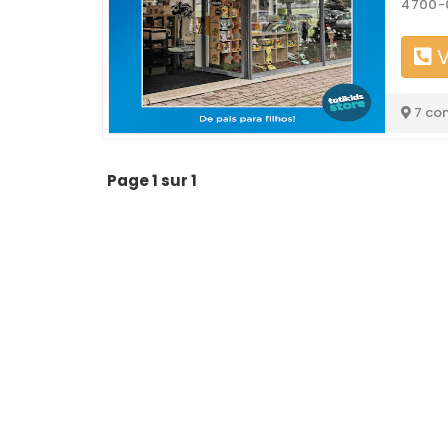
4700-
V
7 co
Page 1 sur 1