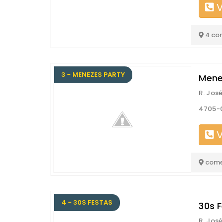
V
4 co
3 - MENEZES PARTY
Mene
R. Jos
4705-
V
come
4 - 30S FESTAS
30s 
R. Jos