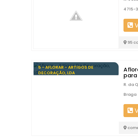
4715-
V
95 c
5 - AFLORAR - ARTIGOS DE
Aflor
DECORAÇÃO, LDA
para
R. da 
Braga
V
come