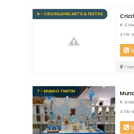
6 - CRICRILAYNE ART'S & FESTAS
Cricr
R. Cón
4715-2
V
7 co
7 - MUNDO TIMTIM
Mund
R. And
4715-
V