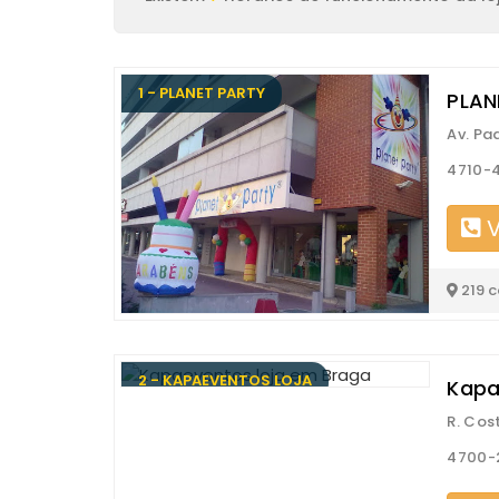
1 - PLANET PARTY
PLAN
Av. Pad
4710-4
V
219 
2 - KAPAEVENTOS LOJA
Kapa
R. Co
4700-