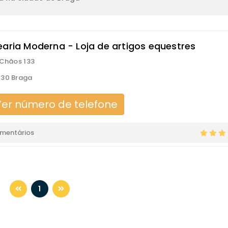
earia Moderna - Loja de artigos equestres
 Chãos 133
230 Braga
er número de telefone
omentários
1