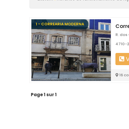
1 - CORREARIA MODERNA
Corr
R. dos
4710-
V
16 c
Page 1 sur 1