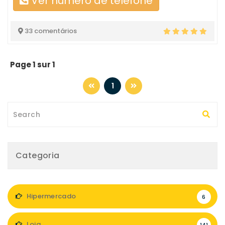
Ver número de telefone
33 comentários
Page 1 sur 1
1
Categoria
Hipermercado
6
Loja