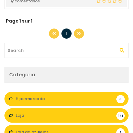
comentários
Page 1 sur 1
1
Categoria
Hipermercado
6
Loja
141
Loja da azulejos
1