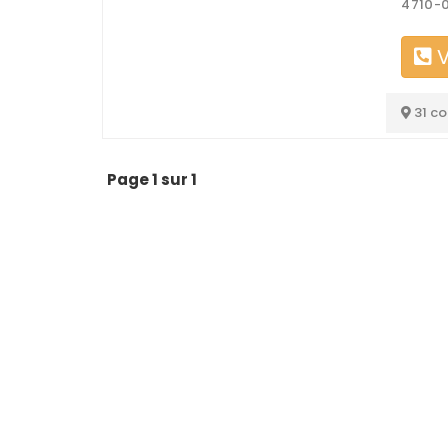
4710-
V
31 c
Page 1 sur 1