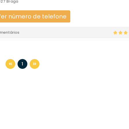
027 Braga
er número de telefone
omentários
1