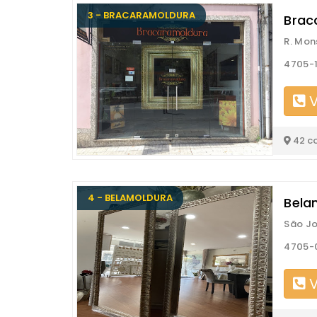
3 - BRACARAMOLDURA
Brac
R. Mon
4705-
V
42 c
4 - BELAMOLDURA
Bela
São Jo
4705-
V