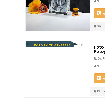
4700-
V
36 c
2 - FOTO EM TELA EXPRESS
Foto
Foto
R. Dr.
4700-
V
13 c