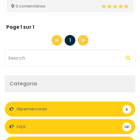
3 comentários
Page 1 sur 1
1
Categoria
Hipermercado
6
Loja
141