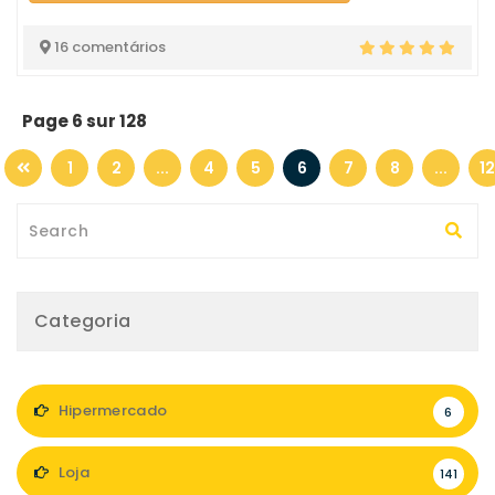
16 comentários
Page 6 sur 128
1
2
...
4
5
6
7
8
...
1
Categoria
Hipermercado
6
Loja
141